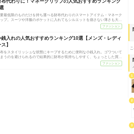
財布代わりに！マネークリップの人気おすすめランキング
7選
要最低限のものだけを持ち運べる財布代わりのスマートアイテム・マネーク
ップ。スーツや洋服のポケットに入れてもシルエットを崩さない薄さも大…
ファッション
小銭入れの人気おすすめランキング10選【メンズ・レディ
ース】
こ
布をスタイリッシュな状態にキープするために便利な小銭入れ。ゴワついて
まうのを避けられるので結果的に財布が長持ちしやすく、ちょっとした買…
ファッション
1
2
3