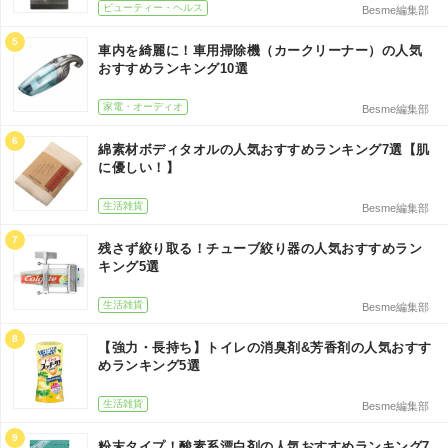
ビューティー・ヘルス
Besme編集部
5
車内を綺麗に！車用掃除機（カークリーナー）の人気
おすすめランキング10選
家電・オーディオ
Besme編集部
6
綿素材ボディタオルの人気おすすめランキング7選【肌
に優しい！】
生活雑貨
Besme編集部
7
残さず絞り取る！チューブ絞り器の人気おすすめラン
キング5選
生活雑貨
Besme編集部
8
【強力・長持ち】トイレの消臭剤&芳香剤の人気おすす
めランキング5選
生活雑貨
Besme編集部
9
粉末タイプ！酸素系漂白剤の人気おすすめランキング7