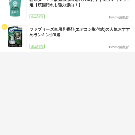
選【頑固汚れも強力漂白！】
生活雑貨
Besme編集部
10
ファブリーズ車用芳香剤(エアコン取付式)の人気おすす
めランキング6選
生活雑貨
Besme編集部