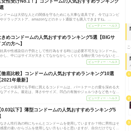
【女性受けNo.1！】コンドームの人気おすすめランキング
5選
ンドームは大切な人との関係を守るためにも大事な道具です。今ではコンビ
やドラッグストア、amazonなどのネット通販でも購入できますね。…
ビューティー・ヘルス
大きめコンドームの人気おすすめランキング5選【BIGサ
イズの方へ】
こ
妊具や性感染症の予防として性行為をする時には必要不可欠なコンドーム。
かし、中にはサイズが大きくてなかなかしっくりくる物が見つからないと…
ビューティー・ヘルス
【徹底比較】コンドームの人気おすすめランキング10選
1
【2021年最新】
ンビニや薬局でも手軽に買えるコンドームは、パートナーとの愛を深める大
なアイテム。最近は、薄さやサイズ、凹凸の有無やジェルつきなど色々な…
ビューティー・ヘルス
2
【0.03以下】薄型コンドームの人気おすすめランキング5
選
3
なさん性行為の時にちゃんとコンドームを使用していますか？特に男性はそ
感度の違いからゴムを使用しない方もいると思いますが、自分だけでなく…