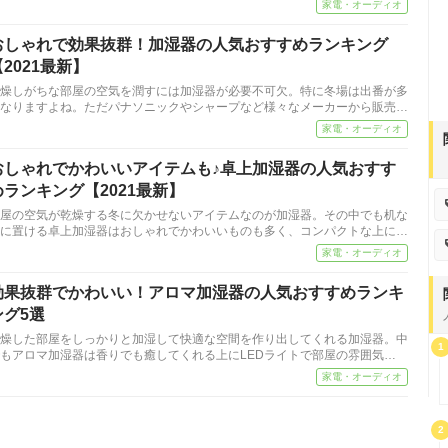
家電・オーディオ
おしゃれで効果抜群！加湿器の人気おすすめランキング
【2021最新】
燥しがちな部屋の空気を潤すには加湿器が必要不可欠。特に冬場は出番が多
なりますよね。ただパナソニックやシャープなど様々なメーカーから販売…
家電・オーディオ
おしゃれでかわいいアイテムも♪卓上加湿器の人気おすす
めランキング【2021最新】
屋の空気が乾燥する冬に欠かせないアイテムなのが加湿器。その中でも机な
に置ける卓上加湿器はおしゃれでかわいいものも多く、コンパクトな上に…
家電・オーディオ
効果抜群でかわいい！アロマ加湿器の人気おすすめランキ
ング5選
燥した部屋をしっかりと加湿して快適な空間を作り出してくれる加湿器。中
1
もアロマ加湿器は香りでも癒してくれる上にLEDライトで部屋の雰囲気…
家電・オーディオ
2