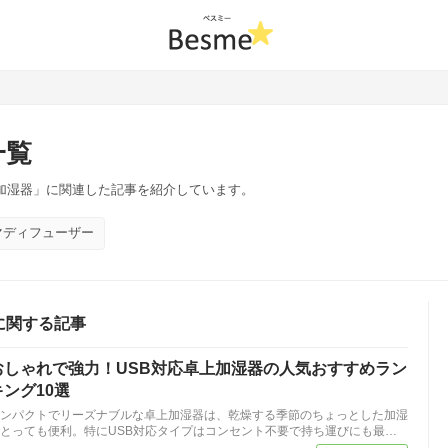
一覧
帯加湿器」に関連した記事を紹介しています。
マディフューザー
に関する記事
おしゃれで強力！USB対応卓上加湿器の人気おすすめラン
キング10選
ンパクトでリーズナブルな卓上加湿器は、乾燥する季節のちょっとした加湿
とっても便利。特にUSB対応タイプはコンセント不要で持ち運びにも最…