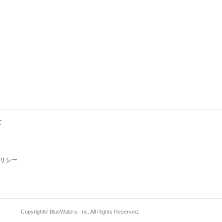
て
リシー
Copyright© BlueWaters, Inc. All Rights Reserved.