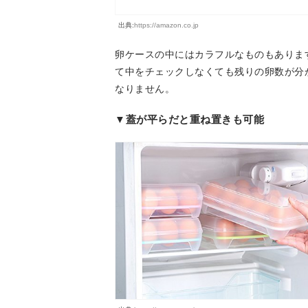
出典:
https://amazon.co.jp
卵ケースの中にはカラフルなものもありま
て中をチェックしなくても残りの卵数が分
なりません。
▼蓋が平らだと重ね置きも可能