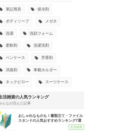
筆記用具
保冷剤
ボディソープ
メガネ
洗濯
洗顔フォーム
柔軟剤
洗濯洗剤
ペンケース
芳香剤
消臭剤
車載ホルダー
ネックピロー
スーツケース
生活雑貨の人気ランキング
みんなが読んだ記事
おしゃれなものも！書類立て・ファイル
スタンドの人気おすすめランキング7選
生活雑貨