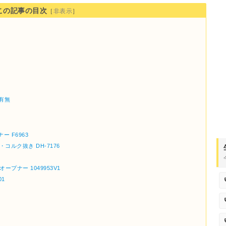
この記事の目次
［
非表示
］
有無
ナー F6963
抜き・コルク抜き DH-7176
オープナー 1049953V1
01