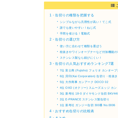
1・
缶切りの種類を把握する
・
シンプルながら汎用性が高い！てこ式
・
誰でも使いやすい！ねじ式
・
手間を省ける！電動式
2・
缶切りの選び方
・
使い方に合わせて種類を選ぼう
・
栓抜きやワインオープナーなど付加機能の
・
ステンレス製なら錆びにくい！
3・
缶切りの人気おすすめランキング7選
・
7位 富士商 (Fujisho) フェリオ カンオープ
・
6位 貝印(Kai Corporation) 缶切り・栓
・
5位 大作商事 カンアーク DOCO 02
・
4位 OXO (オクソー) スムーズエッジ カン 
・
3位 新考社 18-0 ダイヤモンド缶切 BKV44
・
2位 E-PRANCE ステンレス製缶切り
・
1位 新考社 ガンジー缶切 300番 No.0006
4・
おすすめ缶切りの比較表
5・
まとめ