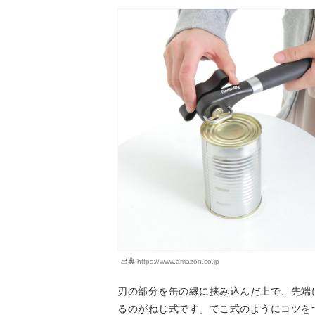
出典:
https://www.amazon.co.jp
刃の部分を缶の縁に挟み込んだ上で、先端
るのがねじ式です。てこ式のようにコツを