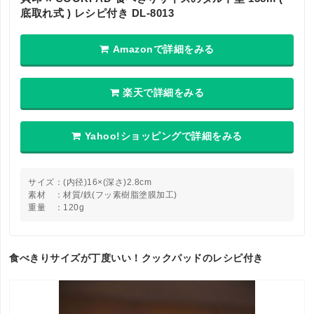
底取れ式 ) レシピ付き DL-8013
Amazonで詳細をみる
楽天で詳細をみる
Yahoo!ショッピングで詳細をみる
サイズ：(内径)16×(深さ)2.8cm
素材 ：材質/鉄(フッ素樹脂塗膜加工)
重量 ：120g
食べきりサイズが丁度いい！クックパッドのレシピ付き