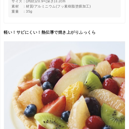
サイズ：(内径)20.9×(深さ)3.2cm
素材 ：材質/アルミニウム(フッ素樹脂塗膜加工)
重量 ：35g
軽い！サビにくい！熱伝導で焼き上がりふっくら