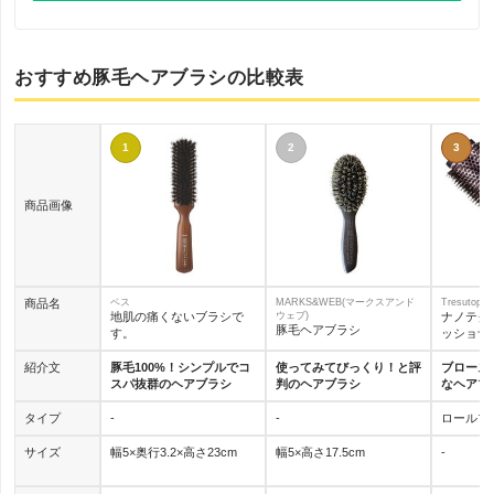
おすすめ豚毛ヘアブラシの比較表
1
2
3
商品画像
商品名
ベス
MARKS&WEB(マークスアンド
Tresutopia
地肌の痛くないブラシで
ウェブ)
ナノテク
豚毛ヘアブラシ
す。
ッショナ
紹介文
豚毛100%！シンプルでコ
使ってみてびっくり！と評
ブロース
スパ抜群のヘアブラシ
判のヘアブラシ
なヘアブ
タイプ
-
-
ロールブ
サイズ
幅5×奥行3.2×高さ23cm
幅5×高さ17.5cm
-