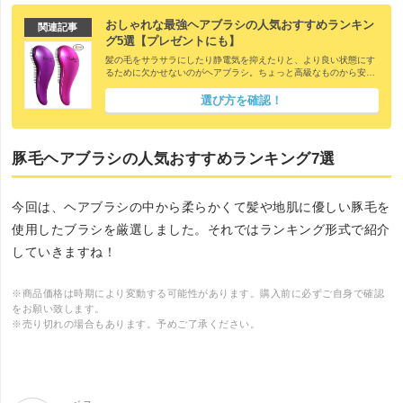
おしゃれな最強ヘアブラシの人気おすすめランキン
関連記事
グ5選【プレゼントにも】
髪の毛をサラサラにしたり静電気を抑えたりと、より良い状態にす
るために欠かせないのがヘアブラシ。ちょっと高級なものから安い
物まで価格に違いがあり、また豚毛・猪毛・天然毛など使われてい
る素材にもそれぞれ違いがあるんです。さらにはダイソーなどの10
選び方を確認！
0均や無印などでも手に入るのでどれが良いか悩んでしまいますよ
ね。そこで今回はヘアブラシの選び方について解説し、人気おすす
めランキング5選を紹介致します。
豚毛ヘアブラシの人気おすすめランキング7選
今回は、ヘアブラシの中から柔らかくて髪や地肌に優しい豚毛を
使用したブラシを厳選しました。それではランキング形式で紹介
していきますね！
※商品価格は時期により変動する可能性があります。購入前に必ずご自身で確認
をお願い致します。
※売り切れの場合もあります。予めご了承ください。