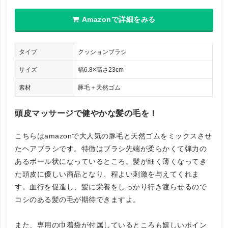
Amazonで詳細をみる
タイプ
クッションブラシ
サイズ
幅6.8×高さ23cm
素材
豚毛＋天然ゴム
頭皮マッサージで健やかな髪の毛を！
こちらはamazonで大人気の豚毛と天然ゴムをミックスさせ
たヘアブラシです。特徴はブラシ先端が柔らかくて弾力の
あるボール状になっているところ。髪が細く薄くなってき
た頭皮に優しい商品となり、程よい刺激を与えてくれま
す。血行を促進し、髪に栄養をしっかり行き渡らせるので
コシのある髪の毛が期待できますよ。
また、専用の巾着袋が付属しているところも嬉しいポイン