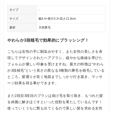
タイプ
-
サイズ
幅4.4×奥行3.3×高さ21.8cm
素材
天然豚毛
やわらか3段植毛で効果的にブラッシング！
こちらは女性の手に馴染みやすく、また女性の美しさを表
現してデザインされたヘアブラシ。緩やかな曲線を帯びた
フォルムが優しい印象を受けますね。最大の特徴は"やわら
か3段植毛"という長さの異なる3種類の豚毛を植毛している
ところ。髪通りが良く地肌までしっかり行き届き、マッサ
ージ効果を得る事ができます。
また2段目3段目のブラシは抜け毛を取り除き、もつれた髪
を綺麗に解きほぐすといった役割を果たしているんです！
使っていくうちに艶も出てくるので美しい髪を求める女性