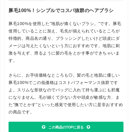
豚毛100%！シンプルでコスパ抜群のヘアブラシ
豚毛100%を使用した"地肌が痛くないブラシ。"です。豚毛
使用していることに加え、毛先が揃えられているところが
特徴的。商品名の通り、ブラッシングしたいけど頭皮にダ
メージは与えたくないという方におすすめです。地肌に刺
激を与えず、滑るように髪の毛をとかす事ができちゃいま
す。
さらに、お手頃価格なところも◎。髪の毛と地肌に優しい
豚毛100%でこの低価格はコストパフォーマンス抜群です
よ。スリムな形状なのでバッグに入れて持ち運ぶにも邪魔
になりません。毛が細くて少ない方や頭皮が敏感な方、ま
た"撫でとかす"といった感覚で使用したい方に是非おすすめ
の商品です。
この商品のTOPに戻る