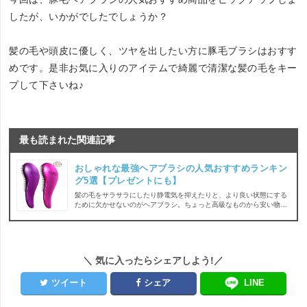
したが、いかがでしたでしょうか？
髪の毛や頭皮に優しく、ツヤを出したい方に豚毛ブラシはおすす
めです。是非お気に入りのアイテムで綺麗で清潔な髪の毛をキー
プして下さいね♪
最も読まれた関連記事
おしゃれな最強ヘアブラシの人気おすすめランキン
グ5選【プレゼントにも】
髪の毛をサラサラにしたり静電気を抑えたりと、より良い状態にする
ために欠かせないのがヘアブラシ。ちょっと高級なものから安い物ま
で価格に違いがあり、また豚毛・猪毛・天然毛など使われている素材
にもそれぞれ違いがあるんです。さらにはダイソーなどの100均や無
印などでも手に入るのでどれが良いか悩んでしまいますよね。そこで
今回はヘアブラシの選び方について解説し、人気おすすめランキング
5選を紹介致します。
＼ 気に入ったらシェアしよう!／
ツイート
シェア
LINE