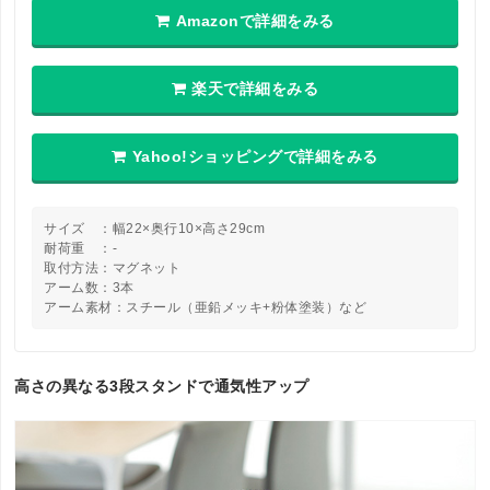
Amazonで詳細をみる
楽天で詳細をみる
Yahoo!ショッピングで詳細をみる
サイズ ：幅22×奥行10×高さ29cm
耐荷重 ：-
取付方法：マグネット
アーム数：3本
アーム素材：スチール（亜鉛メッキ+粉体塗装）など
高さの異なる3段スタンドで通気性アップ