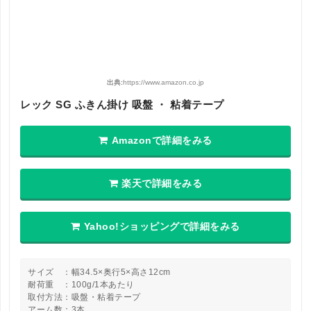
出典:
https://www.amazon.co.jp
レック SG ふきん掛け 吸盤 ・ 粘着テープ
Amazonで詳細をみる
楽天で詳細をみる
Yahoo!ショッピングで詳細をみる
サイズ ：幅34.5×奥行5×高さ12cm
耐荷重 ：100g/1本あたり
取付方法：吸盤・粘着テープ
アーム数：3本