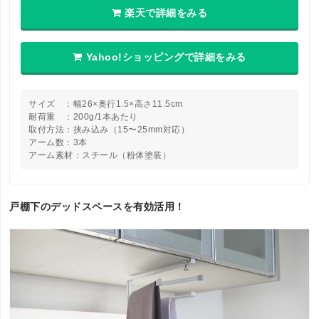
楽天で詳細をみる
Yahoo!ショッピングで詳細をみる
サイズ ：幅26×奥行1.5×高さ11.5cm
耐荷重 ：200g/1本あたり
取付方法：挟み込み（15〜25mm対応）
アーム数：3本
アーム素材：スチール（粉体塗装）
戸棚下のデッドスペースを有効活用！