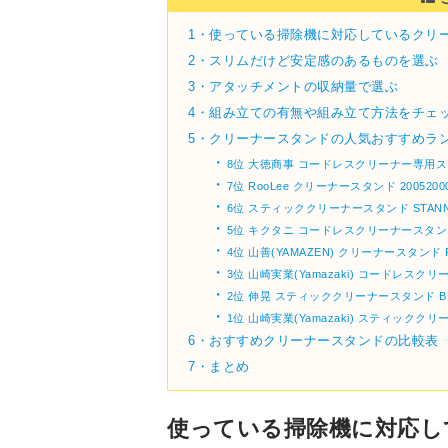
1・
使っている掃除機に対応しているクリ
2・
スリムだけど安定感のあるものを選ぶ
3・
アタッチメントの収納量で選ぶ
4・
組み立ての有無や組み立て方法をチェ
5・
クリーナースタンドの人気おすすめラン
・
8位 大徳商事 コードレスクリーナー専用スタン
・
7位 RooLee クリーナースタンド 200520001
・
6位 スティッククリーナースタンド STAN
・
5位 キクタニ コードレスクリーナースタンド 
・
4位 山善(YAMAZEN) クリーナースタンド R
・
3位 山崎実業(Yamazaki) コードレスクリー
・
2位 伸晃 スティッククリーナースタンド BK
・
1位 山崎実業(Yamazaki) スティッククリ
6・
おすすめクリーナースタンドの比較表
7・
まとめ
使っている掃除機に対応し