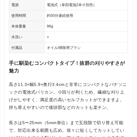
電源
電池式（単四電池2本※別売）
使用時間
約50分連続使用
本体重量
96g
水洗い
○
付属品
オイル/掃除用ブラシ
手に馴染むコンパクトタイプ！抜群の刈りやすさが
魅力
高さ11.3×幅5.9×奥行3.4cmと非常にコンパクトなパナソニ
ックの電池式バリカン。小回りが利くため、繊細な刈り上
げがしやすく、満足度の高いセルフカットができますよ。
持ち替えやすいので後頭部などのカットも楽チン。
長さは5〜25mm（5mm単位）まで五段階で切り替え可能
で、対応出来る範囲も広め。徐々に短くしてカットしてい