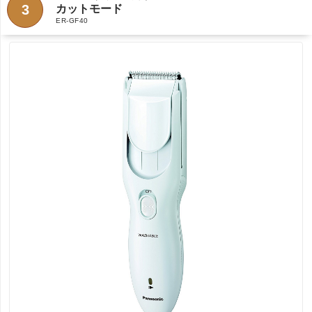
3
カットモード
ER-GF40