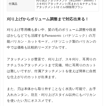
刈り高さアタッチメント（9/12mm・3/6mm）/
付属品
スキ刈りアタッチメント/耳まわり＆ナチュラル
アタッチメント/オイル/掃除用ブラシ
刈り上げからボリューム調整まで対応出来る！
刈り上げ専用機も多い中、髪の毛のボリューム調整や段差
ぼかしなどでも活躍するPanasonic（パナソニック）の万
能バリカン・カットモード。パナソニック製のバリカンの
中では価格も比較的リーズナブルです。
アタッチメントが豊富で、刈り上げ、スキ刈り、耳周りの
ナチュラルアタッチメントまで完備。特に耳周りのカット
は難しいですが、付属アタッチメントを使えば簡単に自然
な仕上がりのカットが出来ます。
また、刃は本体から取り外すことなく水洗い可能で、お手
入れカンタン。坊主・刈り上げスタイル以外にもバリカン
を使いたい方にオススメです。