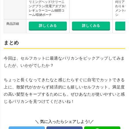
リミングヘッド/クリーニ
刈りアタ
ングブラシ/充電アダプタ/
わり＆ナ
レギュラーコーム/細部コ
メント/
ーム/収納ポーチ
シ
商品詳細
詳しくみる
詳しくみる
詳
まとめ
今回は、セルフカットに最適なバリカンをピックアップしてみま
したが、いかがでしたか？
ちょっと長くなってきたなと感じたらすぐに自宅でカットできる
上に、散髪代がかからず経済的にも嬉しいセルフカット。満足度
の高い髪型をキープするためにも、ぜひあなたが使いやすいと感
じるバリカンを見つけてくださいね！
＼ 気に入ったらシェアしよう!／