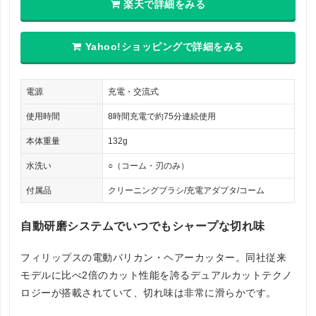
楽天で詳細をみる
Yahoo!ショッピングで詳細をみる
電源
充電・交流式
使用時間
8時間充電で約75分連続使用
本体重量
132g
水洗い
○（コーム・刃のみ）
付属品
クリーニングブラシ/充電アダプタ/コーム
自動研磨システムでいつでもシャープな切れ味
フィリップスの電動バリカン・ヘアーカッター。同社従来
モデルに比べ2倍のカット性能を誇るデュアルカットテクノ
ロジーが搭載されていて、切れ味は非常に滑らかです。