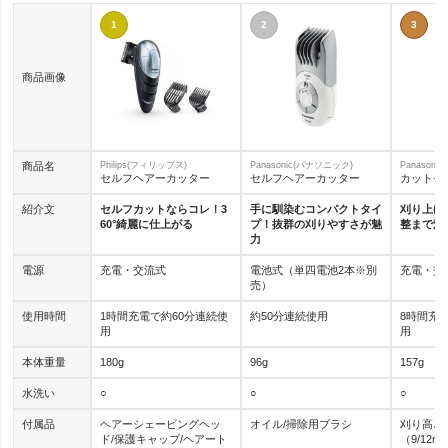
1
2
3
商品画像
商品名
Philips(フィリップス)
Panasonic(パナソニック)
Panason
セルフヘアーカッター
セルフヘアーカッター
カットモ
紹介文
セルフカットならコレ！3
手に馴染むコンパクトタイ
刈り上げ
60°綺麗に仕上がる
プ！抜群の刈りやすさが魅
整まで対
力
電源
充電・交流式
電池式（単四電池2本※別
充電・交
売）
使用時間
1時間充電で約60分連続使
約50分連続使用
8時間充
用
用
本体重量
180g
96g
157g
水洗い
○
○
○
付属品
ヘアーシェービングヘッ
オイル/掃除用ブラシ
刈り高さ
ド/保護キャップ/ヘアート
（9/12m