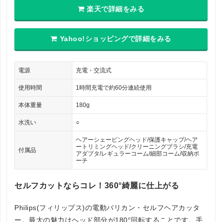
楽天で詳細をみる
Yahoo!ショッピングで詳細をみる
電源
充電・交流式
使用時間
1時間充電で約60分連続使用
本体重量
180g
水洗い
○
ヘアーシェービングヘッド/保護キャップ/ヘア
ートリミングヘッド/クリーニングブラシ/充電
付属品
アダプタ/レギュラーコーム/細部コーム/収納ポ
ーチ
セルフカットならコレ！360°綺麗に仕上がる
Philips(フィリップス)の電動バリカン・セルフヘアカッタ
ー。最大の魅力はヘッド部分が180°回転することです。手