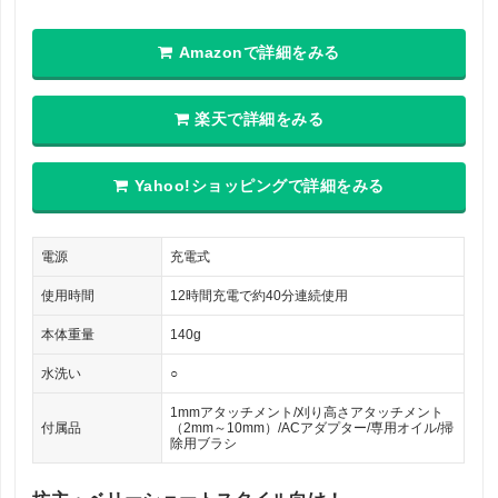
Amazonで詳細をみる
楽天で詳細をみる
Yahoo!ショッピングで詳細をみる
電源
充電式
使用時間
12時間充電で約40分連続使用
本体重量
140g
水洗い
○
1mmアタッチメント/刈り高さアタッチメント
付属品
（2mm～10mm）/ACアダプター/専用オイル/掃
除用ブラシ