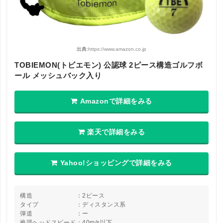
出典:
https://www.amazon.co.jp
TOBIEMON(トビエモン) 公認球 2ピース構造ゴルフボ
ール メッシュバック入り
Amazonで詳細をみる
楽天で詳細をみる
Yahoo!ショッピングで詳細をみる
構造 ：2ピース
タイプ ：ディスタンス系
弾道 ：ー
推奨ヘッドスピード：40m/s以下