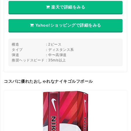
楽天で詳細をみる
Yahoo!ショッピングで詳細をみる
構造 ：2ピース
タイプ ：ディスタンス系
弾道 ：中〜高弾道
推奨ヘッドスピード：35m/s以上
コスパに優れたおしゃれなナイキゴルフボール