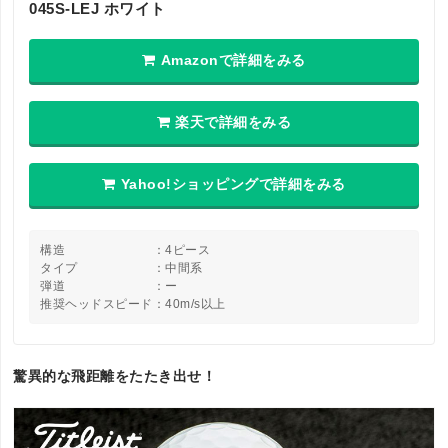
045S-LEJ ホワイト
Amazonで詳細をみる
楽天で詳細をみる
Yahoo!ショッピングで詳細をみる
構造 ：4ピース
タイプ ：中間系
弾道 ：ー
推奨ヘッドスピード：40m/s以上
驚異的な飛距離をたたき出せ！