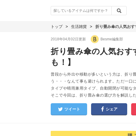
トップ
>
生活雑貨
>
折り畳み傘の人気おす
2018年04月02日更新
Besme編集部
折り畳み傘の人気おす
も！】
普段から外出や移動が多いという方は、折り
う・・・なんて事も避けられます。ただ一口
タイプや晴雨兼用タイプ、自動開閉が可能な
そこで今回は、折り畳み傘の選び方を解説した
ツイート
シェア