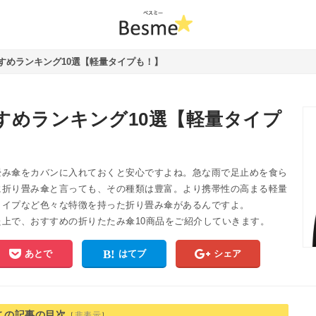
すめランキング10選【軽量タイプも！】
すめランキング10選【軽量タイプ
畳み傘をカバンに入れておくと安心ですよね。急な雨で足止めを食ら
に折り畳み傘と言っても、その種類は豊富。より携帯性の高まる軽量
タイプなど色々な特徴を持った折り畳み傘があるんですよ。
上で、おすすめの折りたたみ傘10商品をご紹介していきます。
あとで
はてブ
シェア
この記事の目次
［
非表示
］