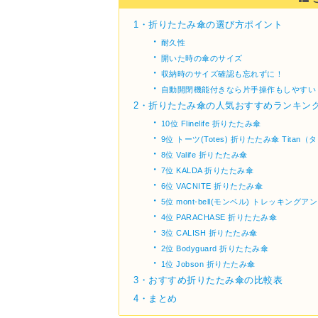
1・
折りたたみ傘の選び方ポイント
・
耐久性
・
開いた時の傘のサイズ
・
収納時のサイズ確認も忘れずに！
・
自動開閉機能付きなら片手操作もしやすい
2・
折りたたみ傘の人気おすすめランキング
・
10位 Flinelife 折りたたみ傘
・
9位 トーツ(Totes) 折りたたみ傘 Tita
・
8位 Valife 折りたたみ傘
・
7位 KALDA 折りたたみ傘
・
6位 VACNITE 折りたたみ傘
・
5位 mont-bell(モンベル) トレッキングア
・
4位 PARACHASE 折りたたみ傘
・
3位 CALISH 折りたたみ傘
・
2位 Bodyguard 折りたたみ傘
・
1位 Jobson 折りたたみ傘
3・
おすすめ折りたたみ傘の比較表
4・
まとめ