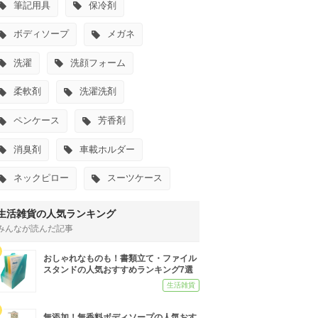
筆記用具
保冷剤
ボディソープ
メガネ
洗濯
洗顔フォーム
柔軟剤
洗濯洗剤
ペンケース
芳香剤
消臭剤
車載ホルダー
ネックピロー
スーツケース
生活雑貨の人気ランキング
みんなが読んだ記事
おしゃれなものも！書類立て・ファイル
スタンドの人気おすすめランキング7選
生活雑貨
無添加！無香料ボディソープの人気おす