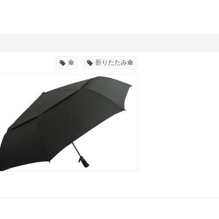
傘
折りたたみ傘