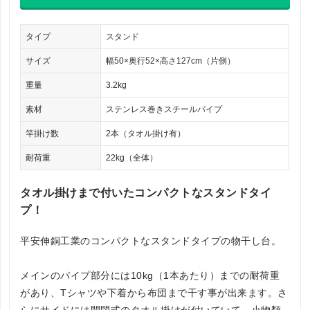
タイプ
スタンド
サイズ
幅50×奥行52×高さ127cm（片側）
重量
3.2kg
素材
ステンレス巻きスチールパイプ
竿掛け数
2本（タオル掛け有）
耐荷重
22kg（全体）
タオル掛けまで付いたコンパクトなスタンドタイ
プ！
平安伸銅工業のコンパクトなスタンドタイプの物干し台。
メインのパイプ部分には10kg（1本あたり）までの耐荷重
があり、Tシャツや下着から布団まで干す事が出来ます。さ