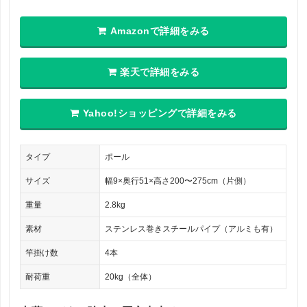
Amazonで詳細をみる
楽天で詳細をみる
Yahoo!ショッピングで詳細をみる
タイプ
ポール
サイズ
幅9×奥行51×高さ200〜275cm（片側）
重量
2.8kg
素材
ステンレス巻きスチールパイプ（アルミも有）
竿掛け数
4本
耐荷重
20kg（全体）