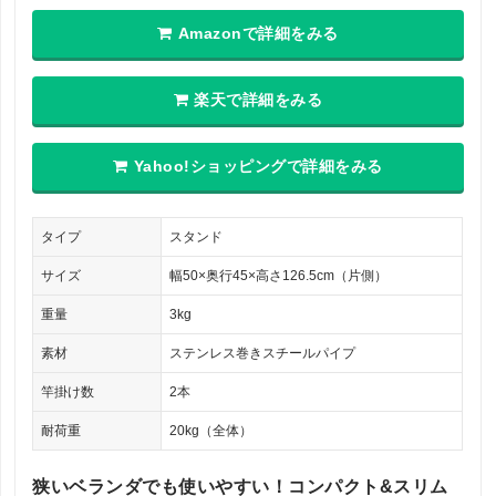
Amazonで詳細をみる
楽天で詳細をみる
Yahoo!ショッピングで詳細をみる
タイプ
スタンド
サイズ
幅50×奥行45×高さ126.5cm（片側）
重量
3kg
素材
ステンレス巻きスチールパイプ
竿掛け数
2本
耐荷重
20kg（全体）
狭いベランダでも使いやすい！コンパクト&スリム