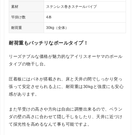
素材
ステンレス巻きスチールパイプ
竿掛け数
4本
耐荷重
30kg（全体）
耐荷重もバッチリなポールタイプ！
リーズナブルな価格が魅力的なアイリスオーヤマのポール
タイプの物干し台。
圧着板にはバネが搭載され、床と天井の間でしっかり突っ
張って安定させられる上に、耐荷重は30kgと強度にも安心
感があります。
また竿受けの高さや方向は自由に調整出来るので、ベラン
ダの壁の高さに合わせて隠し干しをしたり、天井に近づけ
て採光性を高めるなんて事も可能ですよ。