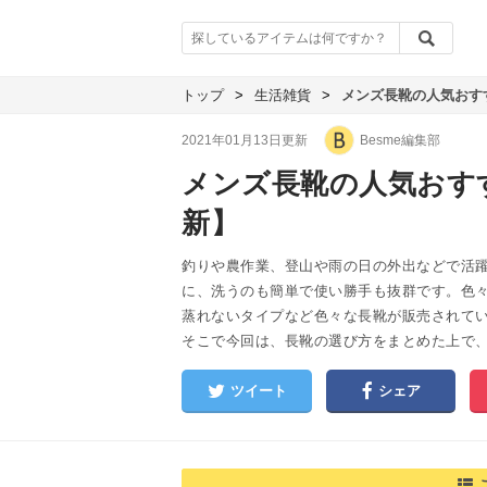
トップ
>
生活雑貨
>
メンズ長靴の人気おすす
2021年01月13日更新
Besme編集部
メンズ長靴の人気おすす
新】
釣りや農作業、登山や雨の日の外出などで活
に、洗うのも簡単で使い勝手も抜群です。色
蒸れないタイプなど色々な長靴が販売されて
そこで今回は、長靴の選び方をまとめた上で
ツイート
シェア