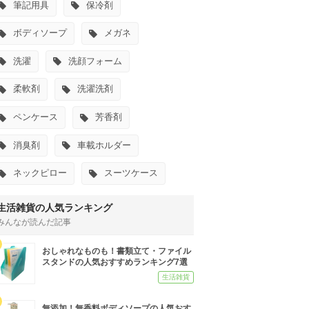
筆記用具
保冷剤
ボディソープ
メガネ
洗濯
洗顔フォーム
柔軟剤
洗濯洗剤
ペンケース
芳香剤
消臭剤
車載ホルダー
ネックピロー
スーツケース
生活雑貨の人気ランキング
みんなが読んだ記事
おしゃれなものも！書類立て・ファイル
スタンドの人気おすすめランキング7選
生活雑貨
無添加！無香料ボディソープの人気おす