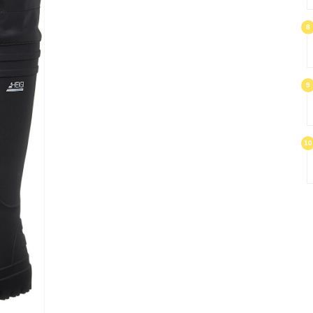
8
9
10