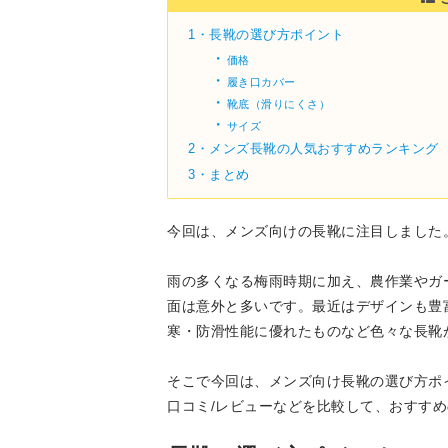
1・
長靴の選び方ポイント
・
価格
・
履き口カバー
・
靴底（滑りにくさ）
・
サイズ
2・
メンズ長靴の人気おすすめランキング
3・
まとめ
今回は、メンズ向けの長靴に注目しました
雨の多くなる梅雨時期に加え、農作業やガ
面は意外と多いです。最近はデザインも豊
寒・防滑性能に優れたものなど色々な長靴
そこで今回は、メンズ向け長靴の選び方ポ
口コミ/レビューなどを比較して、おすす