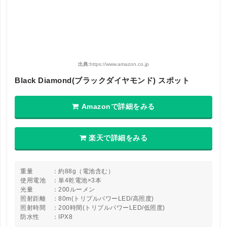
出典:
https://www.amazon.co.jp
Black Diamond(ブラックダイヤモンド) スポット
Amazonで詳細をみる
楽天で詳細をみる
重量 ：約88g（電池含む）
使用電池 ：単4乾電池×3本
光量 ：200ルーメン
照射距離 ：80m(トリプルパワーLED/高照度)
照射時間 ：200時間(トリプルパワーLED/低照度)
防水性 ：IPX8