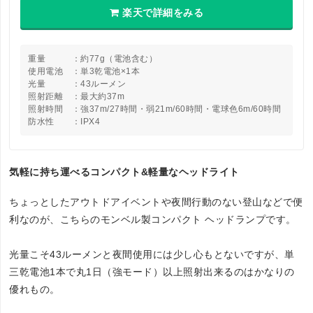
楽天で詳細をみる
重量 ：約77g（電池含む）
使用電池 ：単3乾電池×1本
光量 ：43ルーメン
照射距離 ：最大約37m
照射時間 ：強37m/27時間・弱21m/60時間・電球色6m/60時間
防水性 ：IPX4
気軽に持ち運べるコンパクト&軽量なヘッドライト
ちょっとしたアウトドアイベントや夜間行動のない登山などで便
利なのが、こちらのモンベル製コンパクト ヘッドランプです。
光量こそ43ルーメンと夜間使用には少し心もとないですが、単
三乾電池1本で丸1日（強モード）以上照射出来るのはかなりの
優れもの。