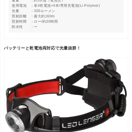
重量 ：約165g（電池含）
使用電池 ：単4乾電池×4本/専用充電池(Li-Polymer)
光量 ：300ルーメン
照射距離 ：最大約160m
照射時間 ：ロー/約30時間
防水性 ：ー
バッテリーと乾電池両対応で光量抜群！