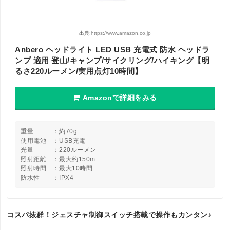
出典:
https://www.amazon.co.jp
Anbero ヘッドライト LED USB 充電式 防水 ヘッドラ
ンプ 適用 登山/キャンプ/サイクリング/ハイキング【明
るさ220ルーメン/実用点灯10時間】
Amazonで詳細をみる
重量 ：約70g
使用電池 ：USB充電
光量 ：220ルーメン
照射距離 ：最大約150m
照射時間 ：最大10時間
防水性 ：IPX4
コスパ抜群！ジェスチャ制御スイッチ搭載で操作もカンタン♪