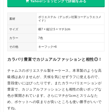
Yahoo!ショッピングで詳細をみる
ポリエステル（デュポン社製コーデュラエコメ
素材
イド）
サイズ
横7 × 縦12.5 × マチ1cm
カラー
7色
その他
キーフック×6
カラバリ豊富でカジュアルファッションと相性◎！
チャムスのポリエステル製キーケース。本革製のような高
級感はありませんが、天候を気にせずラフに使えるので、
普段使いにはぴったりです。またカラーバリエーションが
豊富で、カジュアルファッションとも相性の良いポップな
色が展開されています。さらにマチが1cmとスリムなた
め、ポケットへの収まりが良いところも使い勝手がいいで
すね。