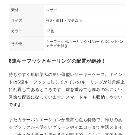
素材
レザー
サイズ
横6 × 縦11 × マチ2cm
カラー
13色
キーフック×6/キーリング×1/カードポケット×1/
その他
カラビナ付き
6連キーフックとキーリングの配置が絶妙！
持ちやすく肌馴染みの良い薄型レザーキーケース。ポイン
トは6連キーフックに対してメインのキーリングが対角線上
に配置してあるところです。鍵を重ねても厚みの出にくい
秀逸な配置になっています。スマートキーも収納しやすい
ですよ。
またカラーバリエーションが豊富な点も特徴で、締りのあ
るブラックから明るいグリーンやイエローまで生活スタイ
ルに合ったカラーを選べるのが魅力的。さらに、本体カラ