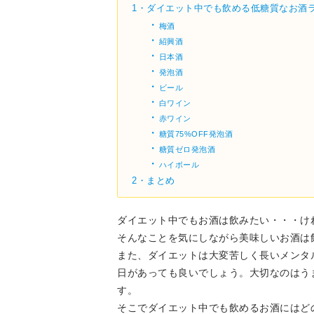
1・
ダイエット中でも飲める低糖質なお酒
・
梅酒
・
紹興酒
・
日本酒
・
発泡酒
・
ビール
・
白ワイン
・
赤ワイン
・
糖質75%OFF発泡酒
・
糖質ゼロ発泡酒
・
ハイボール
2・
まとめ
ダイエット中でもお酒は飲みたい・・・け
そんなことを気にしながら美味しいお酒は
また、ダイエットは大変苦しく長いメンタ
日があっても良いでしょう。大切なのはう
す。
そこでダイエット中でも飲めるお酒にはど