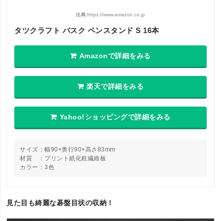
出典:
https://www.amazon.co.jp
タツクラフト バスク ペンスタンド S 16本
Amazonで詳細をみる
楽天で詳細をみる
Yahoo!ショッピングで詳細をみる
サイズ：幅90×奥行90×高さ83mm
材質 ：プリント紙化粧繊維板
カラー：3色
見た目も綺麗な碁盤目状の収納！