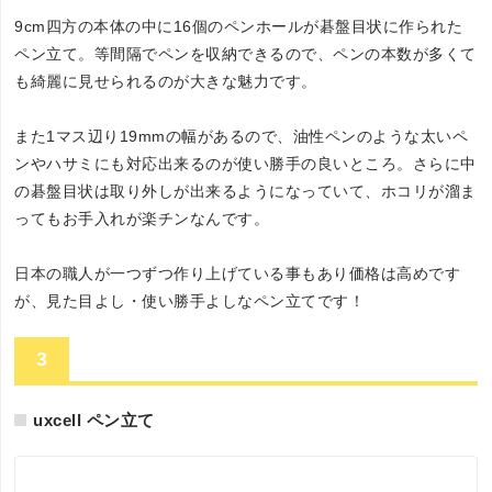
9cm四方の本体の中に16個のペンホールが碁盤目状に作られた
ペン立て。等間隔でペンを収納できるので、ペンの本数が多くて
も綺麗に見せられるのが大きな魅力です。
また1マス辺り19mmの幅があるので、油性ペンのような太いペ
ンやハサミにも対応出来るのが使い勝手の良いところ。さらに中
の碁盤目状は取り外しが出来るようになっていて、ホコリが溜ま
ってもお手入れが楽チンなんです。
日本の職人が一つずつ作り上げている事もあり価格は高めです
が、見た目よし・使い勝手よしなペン立てです！
3
uxcell ペン立て