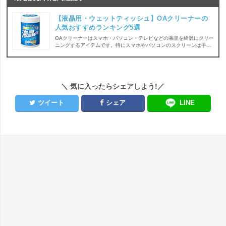
【液晶用・ウェットティッシュ】OAクリーナーの
人気おすすめランキング5選
OAクリーナーはスマホ・パソコン・テレビなどの液晶を綺麗にクリー
ニングするアイテムです。特にスマホやパソコンのスクリーンは手で
触ることで指紋や手脂がつきやすいので、清潔に保っておきたいです
よね。 そこで今回ご紹介するのが、手軽で簡単にお掃除できるウェッ
トティッシュタイプのクリーナー！中でも特に人気でおすすめな商品
を発表致します。
＼ 気に入ったらシェアしよう!／
ツイート
シェア
LINE