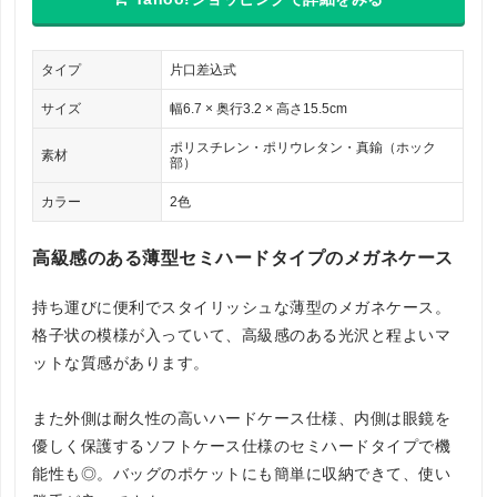
タイプ
片口差込式
サイズ
幅6.7 × 奥行3.2 × 高さ15.5cm
ポリスチレン・ポリウレタン・真鍮（ホック
素材
部）
カラー
2色
高級感のある薄型セミハードタイプのメガネケース
持ち運びに便利でスタイリッシュな薄型のメガネケース。
格子状の模様が入っていて、高級感のある光沢と程よいマ
ットな質感があります。
また外側は耐久性の高いハードケース仕様、内側は眼鏡を
優しく保護するソフトケース仕様のセミハードタイプで機
能性も◎。バッグのポケットにも簡単に収納できて、使い