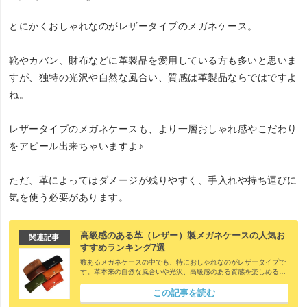
とにかくおしゃれなのがレザータイプのメガネケース。
靴やカバン、財布などに革製品を愛用している方も多いと思いま
すが、独特の光沢や自然な風合い、質感は革製品ならではですよ
ね。
レザータイプのメガネケースも、より一層おしゃれ感やこだわり
をアピール出来ちゃいますよ♪
ただ、革によってはダメージが残りやすく、手入れや持ち運びに
気を使う必要があります。
高級感のある革（レザー）製メガネケースの人気お
関連記事
すすめランキング7選
数あるメガネケースの中でも、特におしゃれなのがレザータイプで
す。革本来の自然な風合いや光沢、高級感のある質感を楽しめる上
に、手触り感の良さもあります。さらに経年変化で、より味わい深
い魅力を放つので使い込む楽しさもありますよね。ただ様々なブラ
この記事を読む
ンドからスリムなものや高級なものなどが販売されていて、どれが