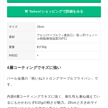
Yahoo!ショッピングで詳細をみる
サイズ
28cm
アルミ(マーブルフッ素加工)・取っ手/フェノー
素材
ル樹脂(耐熱温度150℃)
重量
約730g
IH対応
×
4層コーティングでキズに強い
パール金属の「軽いねストロングマーブルフライパン」で
す。
内面4層コーティングでキズに強く、耐久性も兼ね備えてい
るにもかかわらず610gの軽さが魅力。28cmと大きめサイ