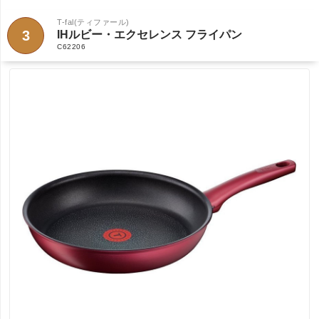
T-fal(ティファール)
3
IHルビー・エクセレンス フライパン
C62206