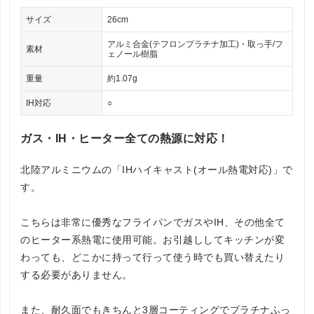
サイズ
26cm
アルミ合金(テフロンプラチナ加工)・取っ手/フ
素材
ェノール樹脂
重量
約1.07g
IH対応
○
ガス・IH・ヒーター全ての熱源に対応！
北陸アルミニウムの「IHハイキャスト(オール熱電対応)」で
す。
こちらは非常に優秀なフライパンでガスやIH、その他全て
のヒーター系熱電に使用可能。お引越ししてキッチンが変
わっても、どこかに持って行って使う時でも買い替えたり
する必要がありません。
また、耐久面でもきちんと3層コーティングでプラチナふっ