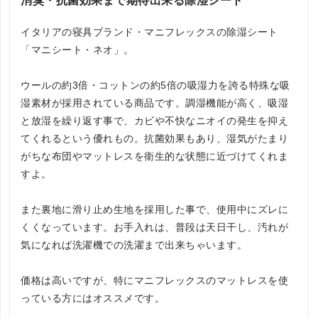
消臭・抗菌効果まで期待出来る除湿シート
イタリアの寝具ブランド・マニフレックスの除湿シート
「マニシート・ネオ」。
ウールの約3倍・コットンの約5倍の吸湿力を誇る特殊な吸
湿素材が採用されている商品です。調湿機能が高く、吸湿
と放湿を繰り返す事で、カビや不快なニオイの発生を抑え
てくれるという優れもの。抗菌効果もあり、湿気がたまり
がちな布団やマットレスを衛生的な状態に近づけてくれま
すよ。
また裏地に滑り止め生地を採用した事で、使用中にズレに
くくなっています。お手入れは、普段は天日干し、汚れが
気になれば洗濯機での洗濯まで出来ちゃいます。
価格は高いですが、特にマニフレックスのマットレスを使
っている方にはオススメです。