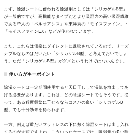
まず、除湿シートに使われる除湿剤としては「シリカゲルB型」
が一般的ですが、高機能なタイプだとより吸湿力の高い吸湿繊維
である帝人の「ベルオアシス」や東洋紡の「モイスファイン」・
「モイスファインEX」などが使われています。
また、これらは価格にダイレクトに反映されているので、リーズ
ナブルなものはだいたい「シリカゲルB型」と考えておいでしょ
う。ただ「シリカゲルB型」がダメというわけではないんです。
使い方がキーポイント
除湿シートは一定期間使用すると天日干しして湿気を放出してあ
げる必要があります。これは、どの除湿シートでもそうです。従
って、ある程度頻繁に干せるならコスパの良い「シリカゲルB
型」でも十分効果を得られます。
一方、例えば重たいマットレスの下に敷く除湿シートは出し入れ
するのが大変ですよね。こういったケースでは、吸湿量の多い除