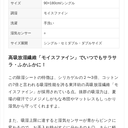
サイズ
90×180cm/シングル
調湿
モイスファイン
洗濯
手洗い
湿気センサー
○
サイズ展開
シングル・セミダブル・ダブルサイズ
高吸放湿繊維「モイスファイン」でいつでもサラサ
ラ・ふかふかに！
この除湿シートの特徴は、シリカゲルの２〜3倍、コットン
の7倍と言われる吸湿性能を誇る東洋紡の高吸放湿繊維「モ
イスファイン」が採用されている点。抜群の吸湿力は、夏
場の寝汗でジメジメしがちな布団やマットレスもしっかり
湿気から守ってくれますよ。
また、吸湿上限に達すると湿気センサーが青からピンクに
変わるので、お手入れ時がすぐに分かるのも◎。さらに軽