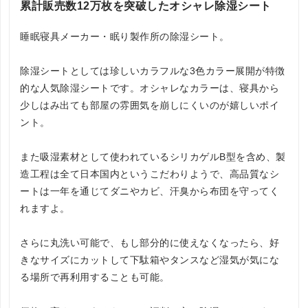
累計販売数12万枚を突破したオシャレ除湿シート
睡眠寝具メーカー・眠り製作所の除湿シート。
除湿シートとしては珍しいカラフルな3色カラー展開が特徴
的な人気除湿シートです。オシャレなカラーは、寝具から
少しはみ出ても部屋の雰囲気を崩しにくいのが嬉しいポイ
ント。
また吸湿素材として使われているシリカゲルB型を含め、製
造工程は全て日本国内というこだわりようで、高品質なシ
ートは一年を通じてダニやカビ、汗臭から布団を守ってく
れますよ。
さらに丸洗い可能で、もし部分的に使えなくなったら、好
きなサイズにカットして下駄箱やタンスなど湿気が気にな
る場所で再利用することも可能。