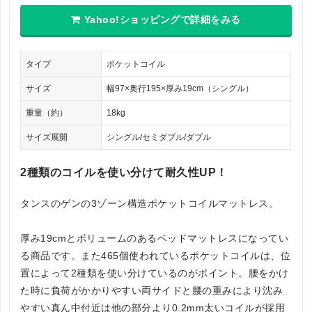
Yahoo!ショッピングで詳細をみる
タイプ
ポケットコイル
サイズ
幅97×奥行195×厚み19cm（シングル）
重量（約）
18kg
サイズ展開
シングル/セミダブル/ダブル
2種類のコイルを使い分けて耐久性UP！
タンスのゲンの3ゾーン構造ポケットコイルマットレス。
厚み19cmとボリュームのあるベッドマットレスになってい
る商品です。また465個使われているポケットコイルは、位
置によって2種類を使い分けているのがポイント。腰をかけ
た時に負荷がかかりやすい両サイドと腰の重みにより沈み
やすい真ん中付近は他の部分より0.2mm太いコイルが採用