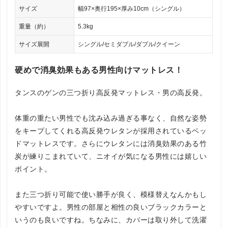
サイズ
幅97×奥行195×厚み10cm（シングル）
重量（約）
5.3kg
サイズ展開
シングル/セミダブル/ダブル/クイーン
硬めで消臭効果もある男性向けマットレス！
タンスのゲンの三つ折り高反発マットレス・男の高反発。
体重の重たい男性でも沈み込み過ぎる事なく、自然な姿勢
をキープしてくれる高反発ウレタンが採用されているベッ
ドマットレスです。さらにウレタンには消臭効果のある竹
炭が練りこまれていて、ニオイが気になる男性には嬉しい
ポイント。
また三つ折り可能で使い勝手が良く、模様替えなんかもし
やすいですよ。男性の部屋と相性の良いブラックカラーと
いうのも良いですね。ちなみに、カバーは取り外して洗濯