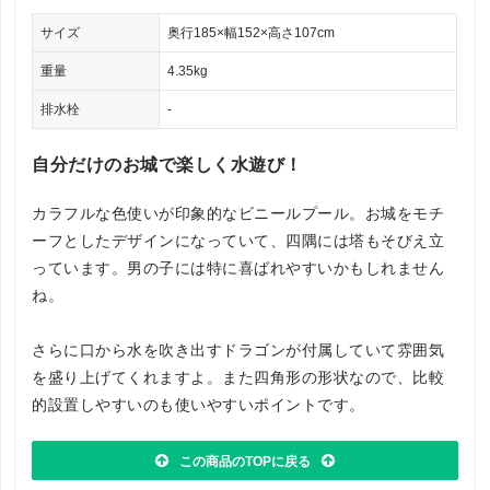
サイズ
奥行185×幅152×高さ107cm
重量
4.35kg
排水栓
-
自分だけのお城で楽しく水遊び！
カラフルな色使いが印象的なビニールプール。お城をモチ
ーフとしたデザインになっていて、四隅には塔もそびえ立
っています。男の子には特に喜ばれやすいかもしれません
ね。
さらに口から水を吹き出すドラゴンが付属していて雰囲気
を盛り上げてくれますよ。また四角形の形状なので、比較
的設置しやすいのも使いやすいポイントです。
この商品のTOPに戻る