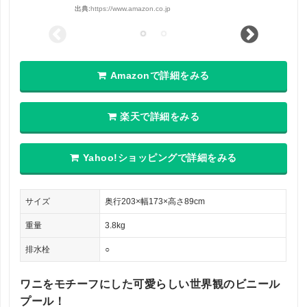
出典:
https://www.amazon.co.jp
Amazonで詳細をみる
楽天で詳細をみる
Yahoo!ショッピングで詳細をみる
サイズ
奥行203×幅173×高さ89cm
重量
3.8kg
排水栓
○
ワニをモチーフにした可愛らしい世界観のビニール
プール！