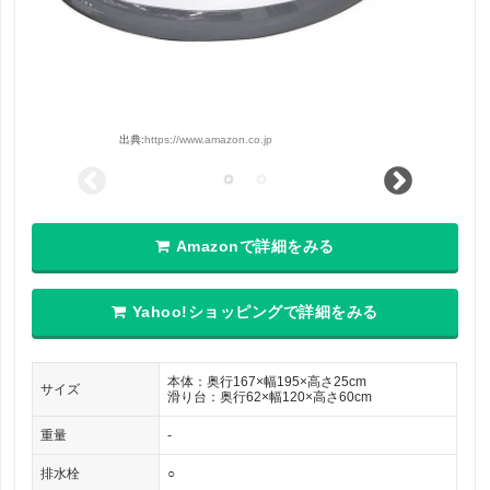
出典:
https://www.amazon.co.jp
Amazonで詳細をみる
Yahoo!ショッピングで詳細をみる
本体：奥行167×幅195×高さ25cm
サイズ
滑り台：奥行62×幅120×高さ60cm
重量
-
排水栓
○