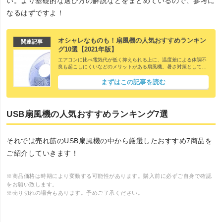
い。より基礎的な選び方の解説などをまとめているので、参考に
なるはずですよ！
オシャレなものも！扇風機の人気おすすめランキン
関連記事
グ10選【2021年版】
エアコンに比べ電気代が低く抑えられる上に、温度差による体調不
良も起こしにくいなどのメリットがある扇風機。暑さ対策としてぜ
ひ活用したいアイテムです。ただダイソン、パナソニック、東芝、
日立など人気メーカーが多く、価格帯も様々。中にはデザイン性の
まずはこの記事を読む
高いオシャレなものもあるんですよ。 そこで今回は、扇風機の選び
方を解説した上で、価格・機能・口コミなどを比較して厳選したお
すすめ10アイテムを一挙にご紹介していきます！
USB扇風機の人気おすすめランキング7選
それでは売れ筋のUSB扇風機の中から厳選したおすすめ7商品を
ご紹介していきます！
※商品価格は時期により変動する可能性があります。購入前に必ずご自身で確認
をお願い致します。
※売り切れの場合もあります。予めご了承ください。