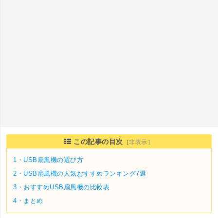
この記事の目次
［
非表示
］
1・
USB扇風機の選び方
2・
USB扇風機の人気おすすめランキング7選
3・
おすすめUSB扇風機の比較表
4・
まとめ