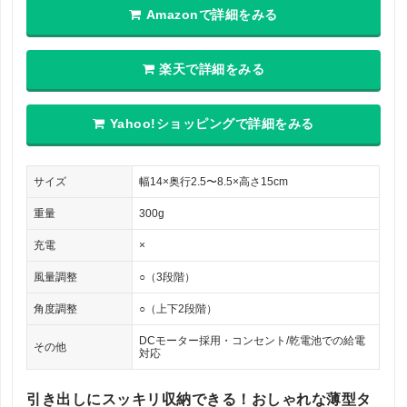
Amazonで詳細をみる
楽天で詳細をみる
Yahoo!ショッピングで詳細をみる
サイズ
幅14×奥行2.5〜8.5×高さ15cm
重量
300g
充電
×
風量調整
○（3段階）
角度調整
○（上下2段階）
DCモーター採用・コンセント/乾電池での給電
その他
対応
引き出しにスッキリ収納できる！おしゃれな薄型タ