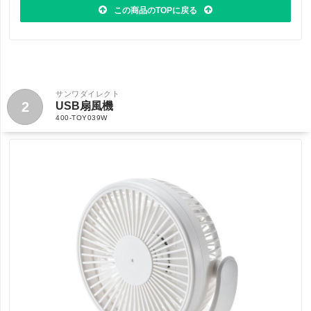
この商品のTOPに戻る
サンワダイレクト
2
USB扇風機
400-TOY039W