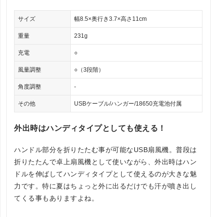
サイズ
幅8.5×奥行き3.7×高さ11cm
重量
231g
充電
○
風量調整
○（3段階）
角度調整
-
その他
USBケーブル/ハンガー/18650充電池付属
外出時はハンディタイプとしても使える！
ハンドル部分を折りたたむ事が可能なUSB扇風機。普段は
折りたたんで卓上扇風機として使いながら、外出時はハン
ドルを伸ばしてハンディタイプとして使えるのが大きな魅
力です。特に夏はちょっと外に出るだけでも汗が噴き出し
てくる事もありますよね。