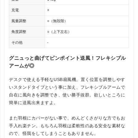
充電
×
風量調整
○（無段階）
角度調整
○（上下左右）
その他
-
グニュっと曲げてピンポイント送風！フレキシブル
アームが◎
デスクで使える手軽なUSB扇風機。置く位置を調整しやす
いスタンドタイプという事に加え、フレキシブルアームで
自在に風向きを調整でき、使い勝手抜群。欲しいところに
簡単に送風出来ますよ。
また羽根にカバーがない事で、めんどくさがりな方でもお
手入れ楽チン。もちろん羽根は柔軟性のある安全な素材な
ので、怪我をしてしまうこともありません。