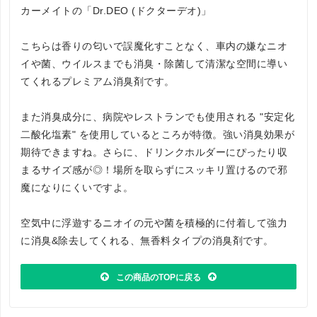
カーメイトの「Dr.DEO (ドクターデオ)」
こちらは香りの匂いで誤魔化すことなく、車内の嫌なニオ
イや菌、ウイルスまでも消臭・除菌して清潔な空間に導い
てくれるプレミアム消臭剤です。
また消臭成分に、病院やレストランでも使用される "安定化
二酸化塩素" を使用しているところが特徴。強い消臭効果が
期待できますね。さらに、ドリンクホルダーにぴったり収
まるサイズ感が◎！場所を取らずにスッキリ置けるので邪
魔になりにくいですよ。
空気中に浮遊するニオイの元や菌を積極的に付着して強力
に消臭&除去してくれる、無香料タイプの消臭剤です。
この商品のTOPに戻る