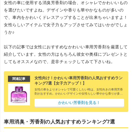
女性の車に使用する消臭芳香剤の場合、オシャレでかわいいもの
を選びたいですよね。デザインや香りも華やかなものが多いの
で、車内をかわいくドレスアップすることが出来ちゃいますよ！
女性らしいアイテムで女子力もアップさせてみてはいかがでしょ
うか♪
以下の記事では女性におすすめなかわいい車用芳香剤を厳選して
紹介しています。女性の方はもちろん彼女や奥様にプレゼントと
してもオススメなので、是非チェックしてみて下さいね。
女性向け！かわいい車用芳香剤の人気おすすめラン
関連記事
キング7選【女子力アップ！】
女性の車をよりオシャレで可愛くしたい時は、女性向きの車用芳香
剤がおすすめ。かわいいデザインや女性らしい華やかな香りが多い
ので女子力もアップしますよ！ただ女性向きの商品といっても色々
なものが販売されているため、どれにしようか決め兼ねている方も
かわいい芳香剤を見る！
沢山いると思います。そこで今回は、女性らしい車内空間を演出し
てくれるかわいい車用芳香剤の人気おすすめ商品を紹介したいと思
います。
車用消臭・芳香剤の人気おすすめランキング7選