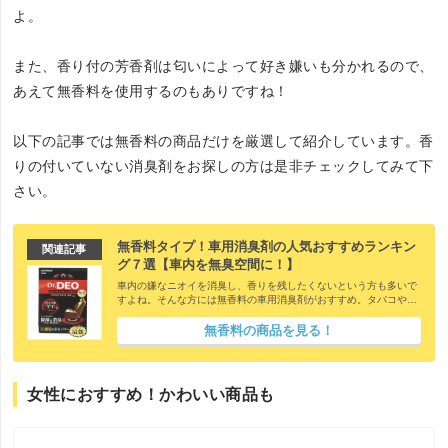
よ。
また、香り付の芳香剤は匂いによって好き嫌いも分かれるので、
あえて無香料を使用するのもありですね！
以下の記事では無香料の商品だけを厳選して紹介しています。香
りの付いていない消臭剤をお探しの方は是非チェックしてみて下
さい。
無香料タイプ！車用消臭剤の人気おすすめランキン
関連記事
グ７選【車内を無臭空間に！】
車内の嫌なニオイを消臭し、香りを残したくないという方も多いで
すよね。そんな方には無香料の車用消臭剤がおすすめ。タバコや体
臭のニオイを消臭し、また除菌効果のあるものも多いのでニオイの
原因菌からしっかり除去することが出来るんです。ただ、様々なメ
無香料の商品を見る！
ーカーから無香料の商品が販売されている上に、置き型やスプレー
タイプなどの違いもあるので迷ってしまいますよね。そこで今回
は、無香料な車用消臭剤の人気商品を紹介致します。
女性におすすめ！かわいい商品も