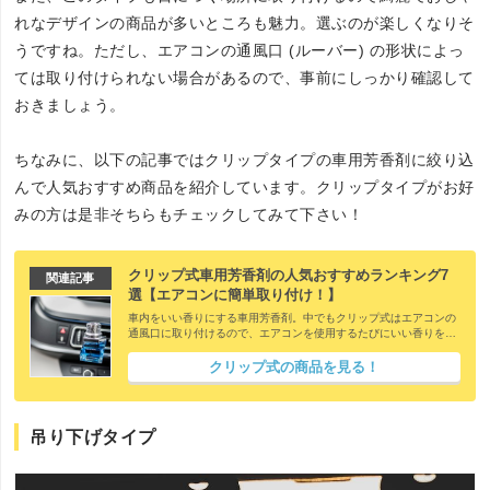
れなデザインの商品が多いところも魅力。選ぶのが楽しくなりそ
うですね。ただし、エアコンの通風口 (ルーバー) の形状によっ
ては取り付けられない場合があるので、事前にしっかり確認して
おきましょう。
ちなみに、以下の記事ではクリップタイプの車用芳香剤に絞り込
んで人気おすすめ商品を紹介しています。クリップタイプがお好
みの方は是非そちらもチェックしてみて下さい！
クリップ式車用芳香剤の人気おすすめランキング7
関連記事
選【エアコンに簡単取り付け！】
車内をいい香りにする車用芳香剤。中でもクリップ式はエアコンの
通風口に取り付けるので、エアコンを使用するたびにいい香りを感
じられ、また車内のインテリアとしても楽しむ事が出来ます。ただ
色々なデザインや香りの商品が販売されているため、どれにしよう
クリップ式の商品を見る！
か迷ってしまいますよね。そこで今回は、クリップ式の車用芳香剤
の中から厳選した人気おすすめ商品を紹介致します。
吊り下げタイプ