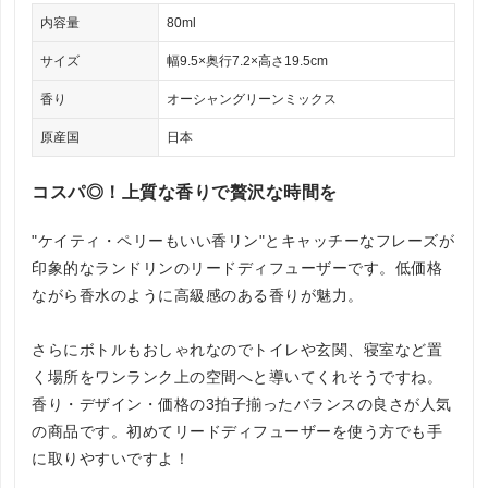
内容量
80ml
サイズ
幅9.5×奥行7.2×高さ19.5cm
香り
オーシャングリーンミックス
原産国
日本
コスパ◎！上質な香りで贅沢な時間を
"ケイティ・ペリーもいい香リン"とキャッチーなフレーズが
印象的なランドリンのリードディフューザーです。低価格
ながら香水のように高級感のある香りが魅力。
さらにボトルもおしゃれなのでトイレや玄関、寝室など置
く場所をワンランク上の空間へと導いてくれそうですね。
香り・デザイン・価格の3拍子揃ったバランスの良さが人気
の商品です。初めてリードディフューザーを使う方でも手
に取りやすいですよ！