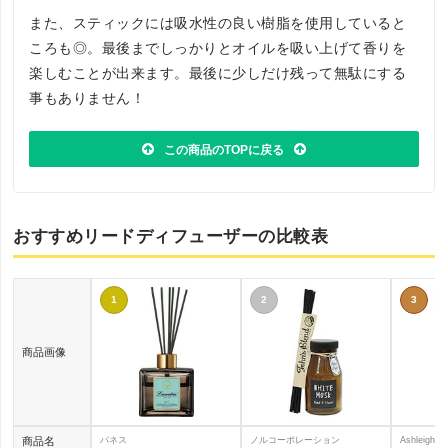
また、スティックには吸水性の良い樹脂を使用していると
ころも◎。最後までしっかりとオイルを吸い上げて香りを
楽しむことが出来ます。最後に少しだけ残って無駄にする
事もありません！
この商品のTOPに戻る
おすすめリードディフューザーの比較表
1
2
3
商品画像
商品名
パネス
ノルコーポレーション
Ashleigh