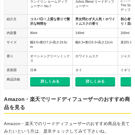
ランドリン ルームディフ
Johns Blend リードディフ
&バーウッド
The Sce
ューザー No.7
ューザー
ディフュ
紹介文
コスパ◎！上質な香りで贅
男女問わず大人気！ホワイ
初心者で
沢な時間を
トムスクの香り
り！花の
内容量
80ml
140ml
200ml
サイズ
幅9.5×奥行7.2×高さ19.5c
幅6.3×奥行6.3×高さ12cm
直径5.1×
m
香り
オーシャングリーンミック
ホワイトムスク
ジャスミ
ス
原産国
日本
タイ
イギリス
商品詳細
詳しくみる
詳しくみる
詳
Amazon・楽天でリードディフューザーのおすすめ商
品を見る
Amazon・楽天でのリードディフューザーのおすすめ商品を見て
みたいという方は、是非チェックしてみて下さいね。