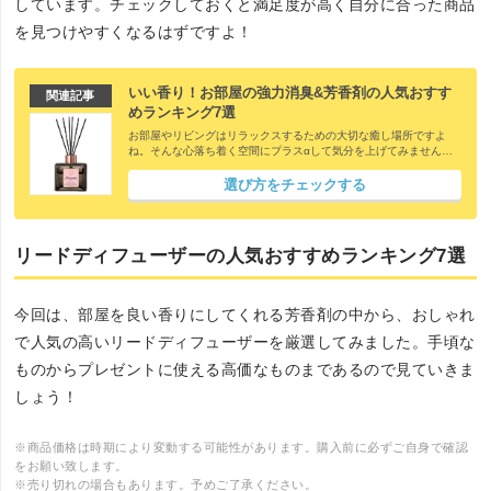
しています。チェックしておくと満足度が高く自分に合った商品
を見つけやすくなるはずですよ！
いい香り！お部屋の強力消臭&芳香剤の人気おすす
関連記事
めランキング7選
お部屋やリビングはリラックスするための大切な癒し場所ですよ
ね。そんな心落ち着く空間にプラスαして気分を上げてみません
か？そこで、いい匂いでリラックス効果を高めてくれるお部屋の芳
香剤の出番です。とはいえ、甘い香りや爽やかな香りなど匂いの種
選び方をチェックする
類も様々なのでどれにしようかお悩みの方も多いと思います。そこ
で今回は、芳香剤の選び方と人気おすすめ商品をランキング形式で
ご紹介しちゃいます♪
リードディフューザーの人気おすすめランキング7選
今回は、部屋を良い香りにしてくれる芳香剤の中から、おしゃれ
で人気の高いリードディフューザーを厳選してみました。手頃な
ものからプレゼントに使える高価なものまであるので見ていきま
しょう！
※商品価格は時期により変動する可能性があります。購入前に必ずご自身で確認
をお願い致します。
※売り切れの場合もあります。予めご了承ください。