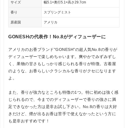
サイズ
幅5.1×奥行5.1×高さ29.7cm
香り
スプリングミスト
原産国
アメリカ
GONESHの代表作！No.8がディフューザーに
アメリカのお香ブランド"GONESH"の超人気No.8の香りが
ディフューザーで楽しめちゃいます。爽やかでみずみずし
く、果物の甘さもしっかり感じられる香りが特徴。古着屋
のような、お香らしいクラシカルな香りがクセになります
よ。
また、香りが強力なところも特徴の1つ。特に初めは強く感
じられるので、今までのディフューザーで香りの強さに満
足できなかった方は是非お試し下さい。No.8の香りは大好
きだけど、煙が出るお香は苦手で使えなかったという方に
も是非おすすめです！