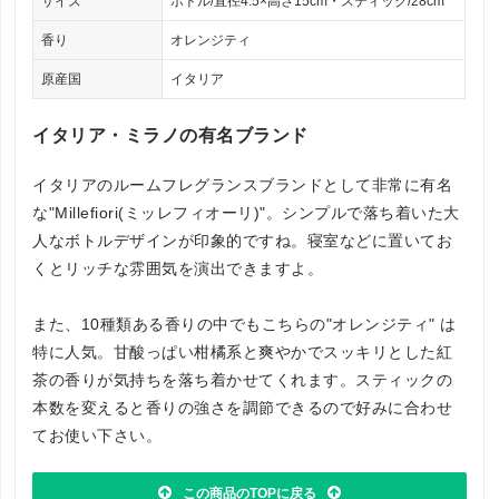
サイズ
ボトル/直径4.5×高さ15cm・スティック/28cm
香り
オレンジティ
原産国
イタリア
イタリア・ミラノの有名ブランド
イタリアのルームフレグランスブランドとして非常に有名
な"Millefiori(ミッレフィオーリ)"。シンプルで落ち着いた大
人なボトルデザインが印象的ですね。寝室などに置いてお
くとリッチな雰囲気を演出できますよ。
また、10種類ある香りの中でもこちらの"オレンジティ" は
特に人気。甘酸っぱい柑橘系と爽やかでスッキリとした紅
茶の香りが気持ちを落ち着かせてくれます。スティックの
本数を変えると香りの強さを調節できるので好みに合わせ
てお使い下さい。
この商品のTOPに戻る