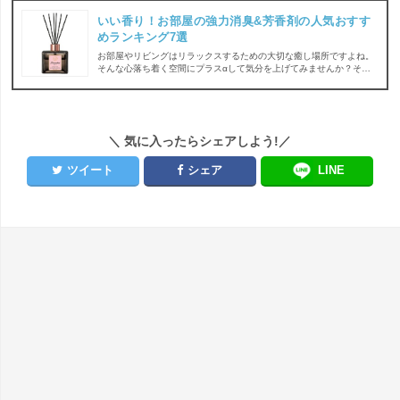
いい香り！お部屋の強力消臭&芳香剤の人気おすす
めランキング7選
お部屋やリビングはリラックスするための大切な癒し場所ですよね。
そんな心落ち着く空間にプラスαして気分を上げてみませんか？そこ
で、いい匂いでリラックス効果を高めてくれるお部屋の芳香剤の出番
です。とはいえ、甘い香りや爽やかな香りなど匂いの種類も様々なの
でどれにしようかお悩みの方も多いと思います。そこで今回は、芳香
剤の選び方と人気おすすめ商品をランキング形式でご紹介しちゃいま
す♪
＼ 気に入ったらシェアしよう!／
ツイート
シェア
LINE