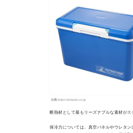
出典:
https://amazon.co.jp
断熱材として最もリーズナブルな素材がス
保冷力については、真空パネルやウレタン