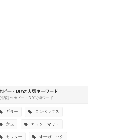
ホビー・DIYの人気キーワード
今話題のホビー・DIY関連ワード
ギター
コンベックス
定規
カッターマット
カッター
オーガニック