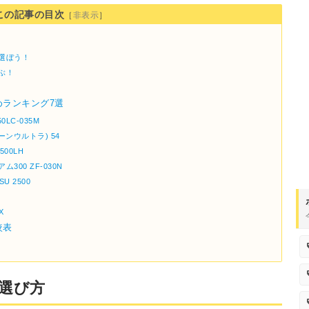
この記事の目次
［
非表示
］
選ぼう！
ぶ！
ランキング7選
0LC-035M
マリーンウルトラ) 54
500LH
ム300 ZF-030N
U 2500
X
較表
選び方