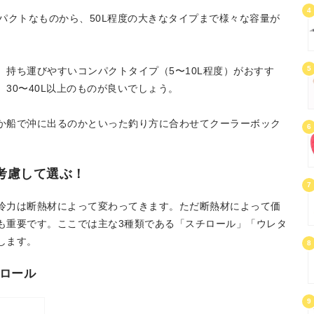
4
パクトなものから、50L程度の大きなタイプまで様々な容量が
5
持ち運びやすいコンパクトタイプ（5〜10L程度）がおすす
30〜40L以上のものが良いでしょう。
か船で沖に出るのかといった釣り方に合わせてクーラーボック
6
考慮して選ぶ！
7
冷力は断熱材によって変わってきます。ただ断熱材によって価
も重要です。ここでは主な3種類である「スチロール」「ウレタ
します。
8
ロール
9