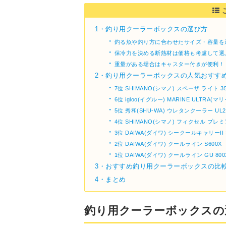
1・
釣り用クーラーボックスの選び方
・
釣る魚や釣り方に合わせたサイズ・容量を
・
保冷力を決める断熱材は価格も考慮して選
・
重量がある場合はキャスター付きが便利！
2・
釣り用クーラーボックスの人気おすすめ
・
7位 SHIMANO(シマノ) スペーザ ライト 35
・
6位 igloo(イグルー) MARINE ULTRA(
・
5位 秀和(SHU-WA) ウレタンクーラー UL2
・
4位 SHIMANO(シマノ) フィクセル プレミア
・
3位 DAIWA(ダイワ) シークールキャリーII S
・
2位 DAIWA(ダイワ) クールライン S600X
・
1位 DAIWA(ダイワ) クールライン GU 800
3・
おすすめ釣り用クーラーボックスの比
4・
まとめ
釣り用クーラーボックスの