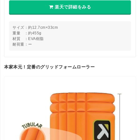
楽天で詳細をみる
サイズ：約12.7cm×33cm
重量 ：約455g
材質 ：EVA樹脂
耐荷重：ー
本家本元！定番のグリッドフォームローラー