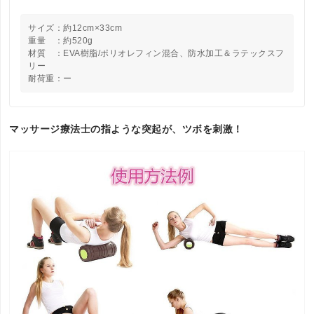
サイズ：約12cm×33cm
重量 ：約520g
材質 ：EVA樹脂/ポリオレフィン混合、防水加工＆ラテックスフ
リー
耐荷重：ー
マッサージ療法士の指ような突起が、ツボを刺激！