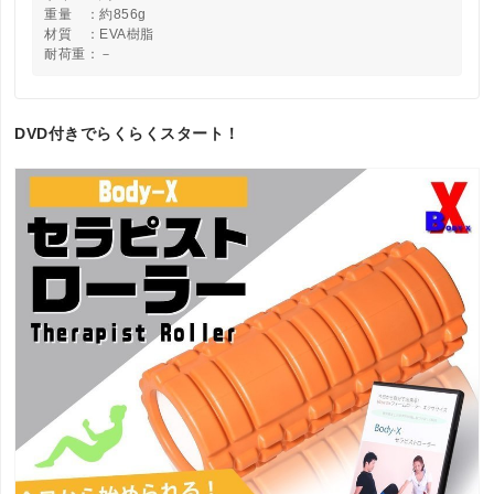
重量 ：約856g
材質 ：EVA樹脂
耐荷重：－
DVD付きでらくらくスタート！