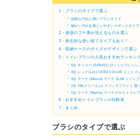
1・
ブラシのタイプで選ぶ
・
頑固な汚れに強いブラシタイプ
・
細かい汚れを落としやすいスポンジタイプ
2・
便器のフチ裏が洗えるものを選ぶ
3・
衛生的な使い捨てタイプもあり！
4・
収納ケースのサイズやデザインで選ぶ
5・
トイレブラシの人気おすすめランキング
・
5位 サンコー (SANKO) びっくりフレッ
・
4位 レック(Lec) CERA COLOR ミニ
・
3位 マーナ (Marna) マーナ SLIM トイレ
・
2位 3M(スリーエム) スコッチブライト 取
・
1位 マーナ (Marna) マーナ 2 in 1 トイレ
6・
おすすめトイレブラシの比較表
7・
まとめ
ブラシのタイプで選ぶ