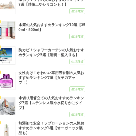
7選【珪藻土やシリコンも！】
生活雑貨
水筒の人気おすすめランキング10選【35
0ml・500ml】
生活雑貨
防カビ！シャワーカーテンの人気おすす
めランキング5選【透明・柄入りも】
生活雑貨
女性向け！かわいい車用芳香剤の人気お
すすめランキング7選【女子力アッ
プ！】
生活雑貨
水切り用箸立ての人気おすすめランキン
グ7選【ステンレス製や水切りかごタイ
プ】
生活雑貨
無添加で安全！ラブローションの人気お
すすめランキング6選【オーガニック製
品も】