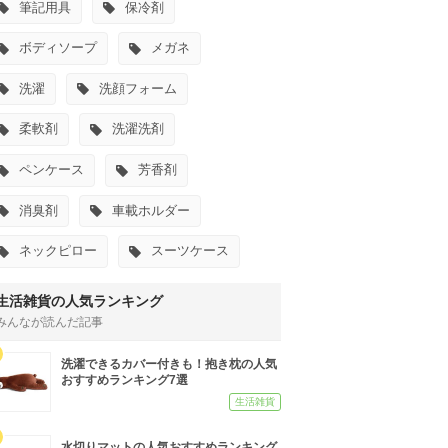
筆記用具
保冷剤
ボディソープ
メガネ
洗濯
洗顔フォーム
柔軟剤
洗濯洗剤
ペンケース
芳香剤
消臭剤
車載ホルダー
ネックピロー
スーツケース
生活雑貨の人気ランキング
みんなが読んだ記事
洗濯できるカバー付きも！抱き枕の人気
おすすめランキング7選
生活雑貨
水切りマットの人気おすすめランキング