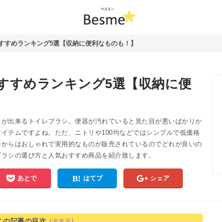
すすめランキング5選【収納に便利なものも！】
すすめランキング5選【収納に便
とが出来るトイレブラシ。便器が汚れていると見た目が悪いばかりか
イテムですよね。ただ、ニトリや100均などではシンプルで低価格
ーからはおしゃれで実用的なものが販売されているのでどれが良いの
ブラシの選び方と人気おすすめ商品を紹介致します。
あとで
はてブ
シェア
この記事の目次
［
非表示
］