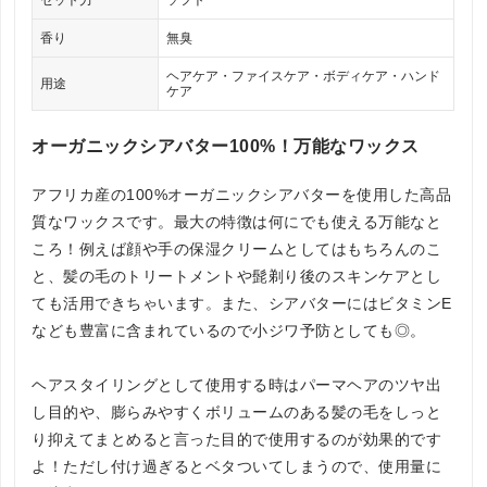
セット力
ソフト
香り
無臭
ヘアケア・ファイスケア・ボディケア・ハンド
用途
ケア
オーガニックシアバター100%！万能なワックス
アフリカ産の100%オーガニックシアバターを使用した高品
質なワックスです。最大の特徴は何にでも使える万能なと
ころ！例えば顔や手の保湿クリームとしてはもちろんのこ
と、髪の毛のトリートメントや髭剃り後のスキンケアとし
ても活用できちゃいます。また、シアバターにはビタミンE
なども豊富に含まれているので小ジワ予防としても◎。
ヘアスタイリングとして使用する時はパーマヘアのツヤ出
し目的や、膨らみやすくボリュームのある髪の毛をしっと
り抑えてまとめると言った目的で使用するのが効果的です
よ！ただし付け過ぎるとベタついてしまうので、使用量に