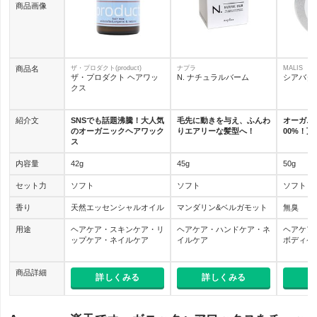
商品画像
商品名
ザ・プロダクト(product)
ナプラ
MALIS
ザ・プロダクト ヘアワッ
N. ナチュラルバーム
シアバタ
クス
紹介文
SNSでも話題沸騰！大人気
毛先に動きを与え、ふんわ
オーガニ
のオーガニックヘアワック
りエアリーな髪型へ！
00%！
ス
内容量
42g
45g
50g
セット力
ソフト
ソフト
ソフト
香り
天然エッセンシャルオイル
マンダリン&ベルガモット
無臭
用途
ヘアケア・スキンケア・リ
ヘアケア・ハンドケア・ネ
ヘアケア
ップケア・ネイルケア
イルケア
ボディケ
商品詳細
詳しくみる
詳しくみる
詳