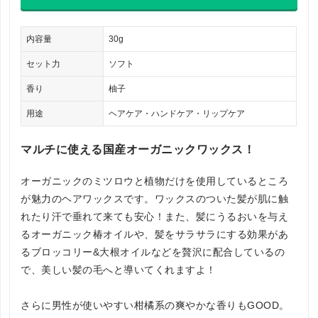
内容量
30g
セット力
ソフト
香り
柚子
用途
ヘアケア・ハンドケア・リップケア
マルチに使える国産オーガニックワックス！
オーガニックのミツロウと植物だけを使用しているところ
が魅力のヘアワックスです。ワックスのついた髪が肌に触
れたり汗で垂れて来ても安心！また、髪にうるおいを与え
るオーガニック椿オイルや、髪をサラサラにする効果があ
るブロッコリー&大根オイルなどを贅沢に配合しているの
で、美しい髪の毛へと導いてくれますよ！
さらに男性が使いやすい柑橘系の爽やかな香りもGOOD。