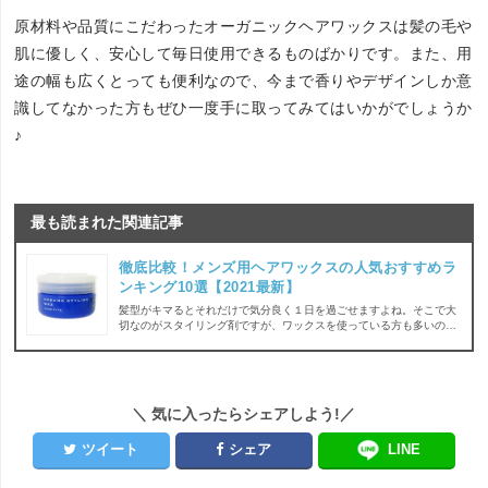
原材料や品質にこだわったオーガニックヘアワックスは髪の毛や
肌に優しく、安心して毎日使用できるものばかりです。また、用
途の幅も広くとっても便利なので、今まで香りやデザインしか意
識してなかった方もぜひ一度手に取ってみてはいかがでしょうか
♪
最も読まれた関連記事
徹底比較！メンズ用ヘアワックスの人気おすすめラ
ンキング10選【2021最新】
髪型がキマるとそれだけで気分良く１日を過ごせますよね。そこで大
切なのがスタイリング剤ですが、ワックスを使っている方も多いので
はないでしょうか？ただナカノやアリミノ、ギャツビーといったブラ
ンドからハードタイプ・ソフトタイプ、無香料タイプ、ウェットなタ
イプなど様々な商品が販売されていて、どれが良いのか迷ってしまい
ますよね？ そこで今回は、ヘアワックスの選び方と厳選したおすすめ
10商品を一挙にご紹介します！
＼ 気に入ったらシェアしよう!／
ツイート
シェア
LINE