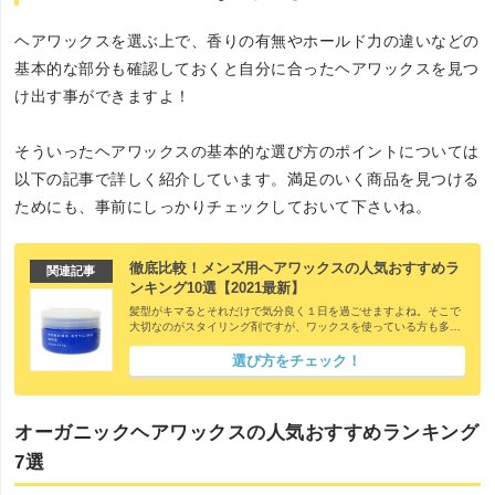
ヘアワックスを選ぶ上で、香りの有無やホールド力の違いなどの
基本的な部分も確認しておくと自分に合ったヘアワックスを見つ
け出す事ができますよ！
そういったヘアワックスの基本的な選び方のポイントについては
以下の記事で詳しく紹介しています。満足のいく商品を見つける
ためにも、事前にしっかりチェックしておいて下さいね。
徹底比較！メンズ用ヘアワックスの人気おすすめラ
関連記事
ンキング10選【2021最新】
髪型がキマるとそれだけで気分良く１日を過ごせますよね。そこで
大切なのがスタイリング剤ですが、ワックスを使っている方も多い
のではないでしょうか？ただナカノやアリミノ、ギャツビーといっ
たブランドからハードタイプ・ソフトタイプ、無香料タイプ、ウェ
選び方をチェック！
ットなタイプなど様々な商品が販売されていて、どれが良いのか迷
ってしまいますよね？ そこで今回は、ヘアワックスの選び方と厳選
したおすすめ10商品を一挙にご紹介します！
オーガニックヘアワックスの人気おすすめランキング
7選