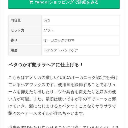
Yahoo!ショッピングで詳細をみる
内容量
57g
セット力
ソフト
香り
オーガニックアロマ
用途
ヘアケア・ハンドケア
ベタつかず艶サラヘアに仕上げる！
こちらはアメリカの厳しい"USDAオーガニック認定"を受け
ているヘアワックスです。使用量を調節することでボリュ
ームを抑えたり出したり、ツヤ具合を変えたりと好みの使
い方が可能。また、最初は硬いですが手の平でスーッと溶
けていき、髪になじませるとベタつくことなくサラサラで
艶々のヘアースタイルが作れちゃいます。
毛先を遊ばせたり立たせることには適していませんが、7:3