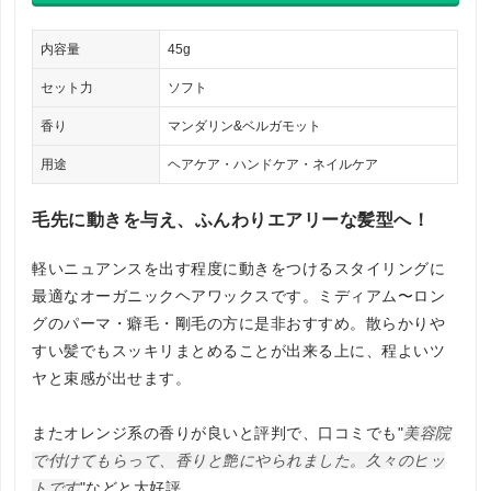
内容量
45g
セット力
ソフト
香り
マンダリン&ベルガモット
用途
ヘアケア・ハンドケア・ネイルケア
毛先に動きを与え、ふんわりエアリーな髪型へ！
軽いニュアンスを出す程度に動きをつけるスタイリングに
最適なオーガニックヘアワックスです。ミディアム〜ロン
グのパーマ・癖毛・剛毛の方に是非おすすめ。散らかりや
すい髪でもスッキリまとめることが出来る上に、程よいツ
ヤと束感が出せます。
またオレンジ系の香りが良いと評判で、口コミでも"
美容院
で付けてもらって、香りと艶にやられました。久々のヒッ
トです
"などと大好評。