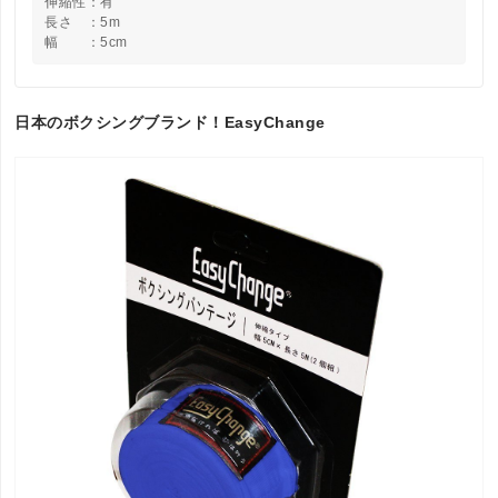
伸縮性：有
長さ ：5m
幅 ：5cm
日本のボクシングブランド！EasyChange