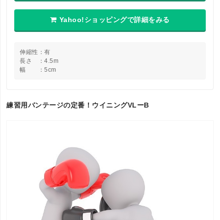
Yahoo!ショッピングで詳細をみる
伸縮性：有
長さ ：4.5m
幅 ：5cm
練習用バンテージの定番！ウイニングVLーB