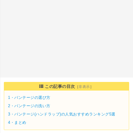
この記事の目次
［
非表示
］
1・
バンテージの選び方
2・
バンテージの洗い方
3・
バンテージ(ハンドラップ)の人気おすすめランキング5選
4・
まとめ