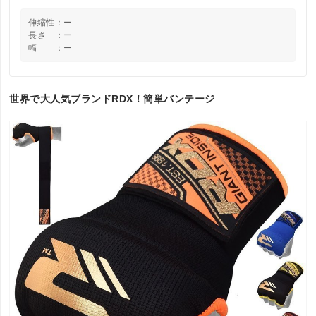
伸縮性：ー
長さ ：ー
幅 ：ー
世界で大人気ブランドRDX！簡単バンテージ