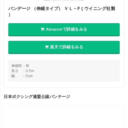
バンデージ （伸縮タイプ） ＶＬ－F ( ウイニング社製
）
Amazonで詳細をみる
楽天で詳細をみる
伸縮性：有
長さ ：3.5m
幅 ：5cm
日本ボクシング連盟公認バンテージ