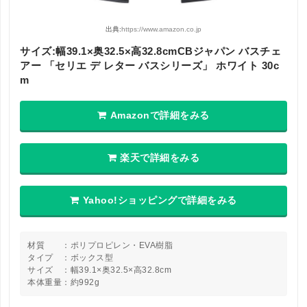
出典:
https://www.amazon.co.jp
サイズ:幅39.1×奥32.5×高32.8cmCBジャパン バスチェ
アー 「セリエ デ レター バスシリーズ」 ホワイト 30c
m
Amazonで詳細をみる
楽天で詳細をみる
Yahoo!ショッピングで詳細をみる
材質 ：ポリプロピレン・EVA樹脂
タイプ ：ボックス型
サイズ ：幅39.1×奥32.5×高32.8cm
本体重量：約992g