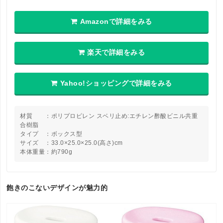
Amazonで詳細をみる
楽天で詳細をみる
Yahoo!ショッピングで詳細をみる
材質 ：ポリプロピレン スベリ止め:エチレン酢酸ビニル共重
合樹脂
タイプ ：ボックス型
サイズ ：33.0×25.0×25.0(高さ)cm
本体重量：約790g
飽きのこないデザインが魅力的